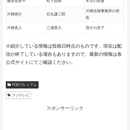
篠原佳奈子
松下由樹
本庄の前妻
片桐法律事務所の所
片桐啓介
石丸謙二郎
長
片桐直人
三浦貴大
啓介の息子
※紹介している情報は投稿日時点のものです。現在は配
信が終了している場合もありますので、最新の情報は各
公式サイトにてご確認ください。
FODプレミアム
フジテレビ
スポンサーリンク