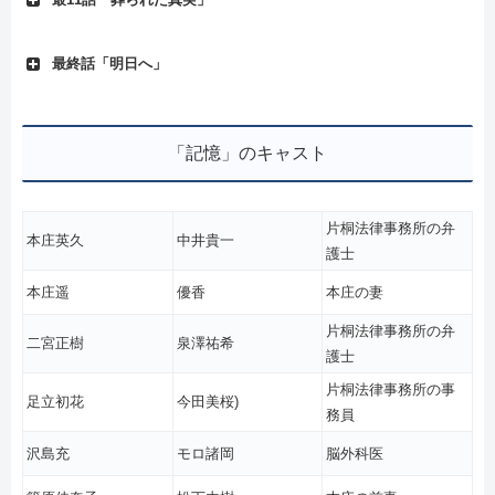
最終話「明日へ」
「記憶」のキャスト
片桐法律事務所の弁
本庄英久
中井貴一
護士
本庄遥
優香
本庄の妻
片桐法律事務所の弁
二宮正樹
泉澤祐希
護士
片桐法律事務所の事
足立初花
今田美桜)
務員
沢島充
モロ諸岡
脳外科医