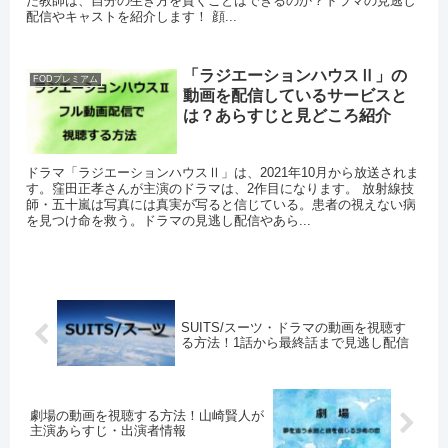
た教師は、自分の生き方を貫くことはできるのか？ドラマの見逃し
配信やキャストを紹介します！ 顔...
「ラジエーションハウスⅡ」の
FODプレミアム
動画を配信しているサービスと
は？あらすじと見どころ紹介
ドラマ「ラジエーションハウスⅡ」は、2021年10月から放送されま
す。窪田正孝さんが主演のドラマは、2作目になります。 放射線技
師・五十嵐は写真には真実が写ると信じている。患者の視えない病
を見つけ命を救う。ドラマの見逃し配信やあら...
SUITS/スーツ・ドラマの動画を視聴す
る方法！1話から最終話まで見逃し配信
劇場の動画を視聴する方法！山崎賢人が
主演あらすじ・出演者情報