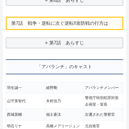
第6話 あらすじ
第7話 戦争・逆転に次ぐ逆転!!攻防戦の行方は
第7話 あらすじ
「アバランチ」のキャスト
羽生誠一
綾野剛
アバランチメンバー
警視庁特別犯罪対策
山守美智代
木村佳乃
企画室・室長
西城英輔
福士蒼汰
左遷された警察官
明石リナ
高橋メアリージュン
元自衛官