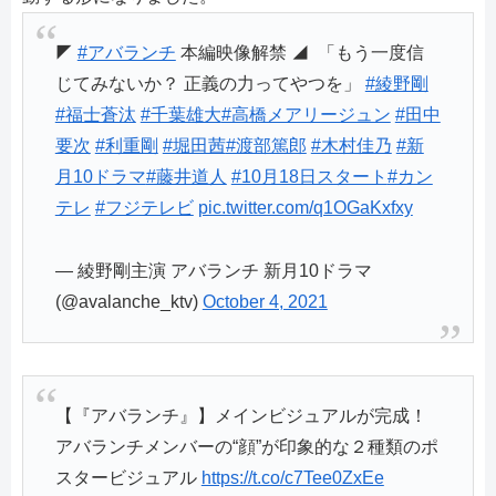
◤
#アバランチ
本編映像解禁 ◢ ⁡ 「もう一度信
じてみないか？ 正義の力ってやつを」 ⁡
#綾野剛
#福士蒼汰
#千葉雄大
#高橋メアリージュン
#田中
要次
#利重剛
#堀田茜
#渡部篤郎
#木村佳乃
⁡
#新
月10ドラマ
#藤井道人
#10月18日スタート
#カン
テレ
#フジテレビ
pic.twitter.com/q1OGaKxfxy
— 綾野剛主演 アバランチ 新月10ドラマ
(@avalanche_ktv)
October 4, 2021
【『アバランチ』】メインビジュアルが完成！
アバランチメンバーの“顔”が印象的な２種類のポ
スタービジュアル
https://t.co/c7Tee0ZxEe