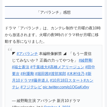
「アバランチ」感想
ドラマ「アバランチ」は、カンテレ制作で月曜の夜10時
から放送されます。火曜の夜9時のドラマ枠が月曜に移
動する形になりました。
◤
#アバランチ
本編映像解禁 ◢ ⁡ 「もう一度信
じてみないか？ 正義の力ってやつを」 ⁡
#綾野剛
#福士蒼汰
#千葉雄大
#高橋メアリージュン
#田中
要次
#利重剛
#堀田茜
#渡部篤郎
#木村佳乃
⁡
#新
月10ドラマ
#藤井道人
#10月18日スタート
#カン
テレ
#フジテレビ
pic.twitter.com/q1OGaKxfxy
— 綾野剛主演 アバランチ 新月10ドラマ