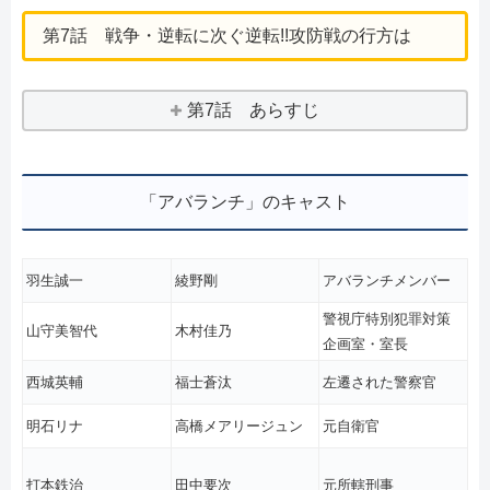
第7話 戦争・逆転に次ぐ逆転!!攻防戦の行方は
第7話 あらすじ
「アバランチ」のキャスト
羽生誠一
綾野剛
アバランチメンバー
警視庁特別犯罪対策
山守美智代
木村佳乃
企画室・室長
西城英輔
福士蒼汰
左遷された警察官
明石リナ
高橋メアリージュン
元自衛官
打本鉄治
田中要次
元所轄刑事