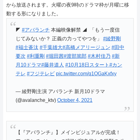
から放送されます。火曜の夜9時のドラマ枠が月曜に移
動する形になりました。
◤
#アバランチ
本編映像解禁 ◢ ⁡ 「もう一度信
じてみないか？ 正義の力ってやつを」 ⁡
#綾野剛
#福士蒼汰
#千葉雄大
#高橋メアリージュン
#田中
要次
#利重剛
#堀田茜
#渡部篤郎
#木村佳乃
⁡
#新
月10ドラマ
#藤井道人
#10月18日スタート
#カン
テレ
#フジテレビ
pic.twitter.com/q1OGaKxfxy
— 綾野剛主演 アバランチ 新月10ドラマ
(@avalanche_ktv)
October 4, 2021
【『アバランチ』】メインビジュアルが完成！