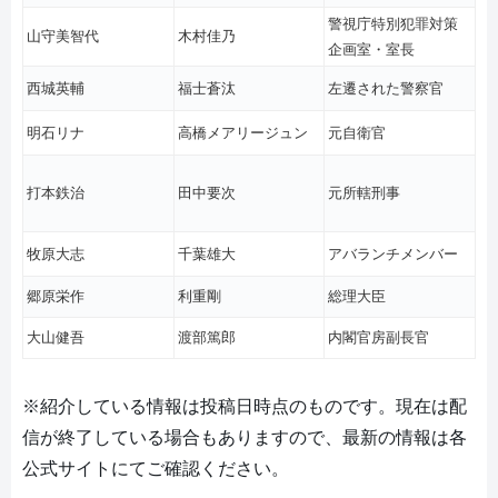
警視庁特別犯罪対策
山守美智代
木村佳乃
企画室・室長
西城英輔
福士蒼汰
左遷された警察官
明石リナ
高橋メアリージュン
元自衛官
打本鉄治
田中要次
元所轄刑事
牧原大志
千葉雄大
アバランチメンバー
郷原栄作
利重剛
総理大臣
大山健吾
渡部篤郎
内閣官房副長官
※紹介している情報は投稿日時点のものです。現在は配
信が終了している場合もありますので、最新の情報は各
公式サイトにてご確認ください。