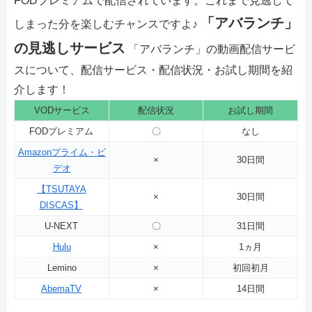
FODプレミアムで配信されています。これまで見逃して
「アバランチ」
しまった分を楽しむチャンスですよ♪
の見逃しサービス
「アバランチ」の動画配信サービ
スについて、配信サービス・配信状況・お試し期間を紹
介します！
VODサービス
配信状況
お試し期間
FODプレミアム
〇
なし
Amazonプライム・ビ
×
30日間
デオ
【TSUTAYA
×
30日間
DISCAS】
U-NEXT
〇
31日間
Hulu
×
1ヵ月
Lemino
×
初回初月
AbemaTV
×
14日間