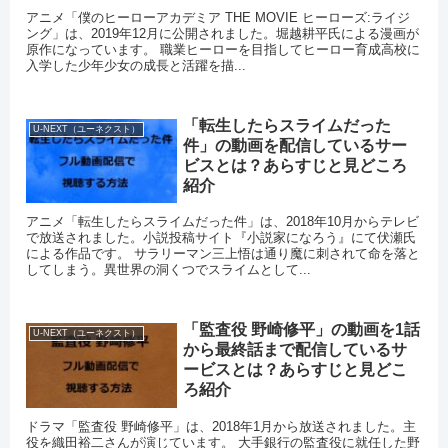
アニメ「僕のヒーローアカデミア THE MOVIE ヒーローズ:ライジ
ング」は、2019年12月に公開されました。堀越耕平氏による漫画が
原作になっています。 職業ヒーローを目指してヒーロー育成高校に
入学した少年少女の成長と活躍を描...
「転生したらスライムだった
U-NEXT（ユーネクスト）
件」の動画を配信しているサー
ビスとは？あらすじと見どころ
紹介
アニメ「転生したらスライムだった件」は、2018年10月からテレビ
で放送されました。小説投稿サイト『小説家になろう』にて伏瀬氏
による作品です。 サラリーマン三上悟は通り魔に刺されて命を落と
してしまう。異世界の洞くつでスライムとして...
「監査役 野崎修平」の動画を1話
U-NEXT（ユーネクスト）
から最終話まで配信しているサ
ービスとは？あらすじと見どこ
ろ紹介
ドラマ「監査役 野崎修平」は、2018年1月から放送されました。主
役を織田裕二さんが演じています。 大手銀行の監査役に就任した野