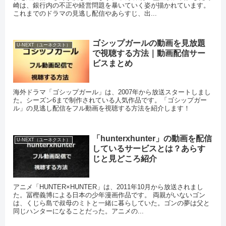
崎は、銀行内の不正や経営問題を暴いていく姿が描かれています。
これまでのドラマの見逃し配信やあらすじ、出...
ゴシップガールの動画を見放題
U-NEXT（ユーネクスト）
で視聴する方法｜動画配信サー
ビスまとめ
海外ドラマ「ゴシップガール」は、2007年から放送スタートしまし
た。シーズン6まで制作されている人気作品です。「ゴシップガー
ル」の見逃し配信をフル動画を視聴する方法を紹介します！
「hunterxhunter」の動画を配信
U-NEXT（ユーネクスト）
しているサービスとは？あらす
じと見どころ紹介
アニメ「HUNTER×HUNTER」は、2011年10月から放送されまし
た。冨樫義博による日本の少年漫画作品です。 両親がいないゴン
は、くじら島で叔母のミトと一緒に暮らしていた。ゴンの夢は父と
同じハンターになることだった。アニメの...