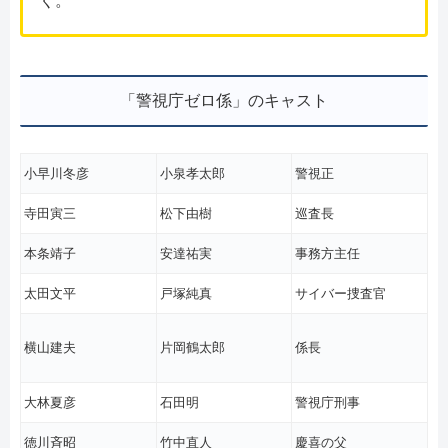
く。
「警視庁ゼロ係」のキャスト
小早川冬彦
小泉孝太郎
警視正
寺田寅三
松下由樹
巡査長
本条靖子
安達祐実
事務方主任
太田文平
戸塚純真
サイバー捜査官
横山建夫
片岡鶴太郎
係長
大林夏彦
石田明
警視庁刑事
徳川斉昭
竹中直人
慶喜の父