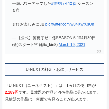
一層パワーアップした
#警視庁ゼロ係
シーズン
５✋
ぜひお楽しみに👮‍♂️
pic.twitter.com/w84XwfXsOh
— 【公式】警視庁ゼロ係SEASON５👮‍♂️4月30日
(金)スタート🚨 (@tx_kin8)
March 19, 2021
U-NEXTの料金・お試しサービス
「U-NEXT（ユーネクスト）」は、1ヵ月の使用料が
2,189円
です。見放題の作品とPPV作品に分かれます。
見放題の作品は、何度でも見ることが出来ます。