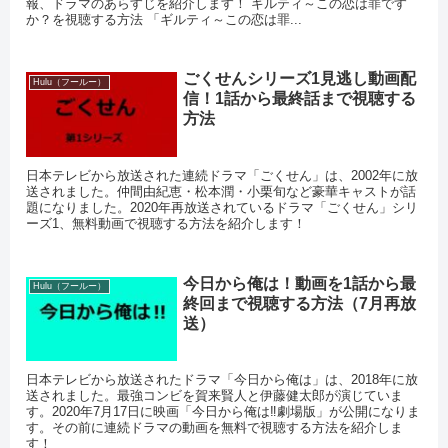
報、ドラマのあらすじを紹介します！ ギルティ～この恋は罪です
か？を視聴する方法 「ギルティ～この恋は罪...
ごくせんシリーズ1見逃し動画配
Hulu（フールー）
信！1話から最終話まで視聴する
方法
日本テレビから放送された連続ドラマ「ごくせん」は、2002年に放
送されました。仲間由紀恵・松本潤・小栗旬など豪華キャストが話
題になりました。2020年再放送されているドラマ「ごくせん」シリ
ーズ1、無料動画で視聴する方法を紹介します！
今日から俺は！動画を1話から最
Hulu（フールー）
終回まで視聴する方法（7月再放
送）
日本テレビから放送されたドラマ「今日から俺は」は、2018年に放
送されました。最強コンビを賀来賢人と伊藤健太郎が演じていま
す。2020年7月17日に映画「今日から俺は‼劇場版」が公開になりま
す。その前に連続ドラマの動画を無料で視聴する方法を紹介しま
す！