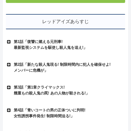
レッドアイズあらすじ
第1話「復讐に燃える元刑事!
最新監視システムを駆使し殺人鬼を追え!」
第2話「新たな殺人鬼現る! 制限時間内に犯人を確保せよ!
メンバーに危機が」
第3話「第1章クライマックス!
幾重もの殺人鬼の罠! あの人物が殺される!」
第4話「青いコートの男の正体ついに判明!
女性誘拐事件発生! 制限時間迫る!」