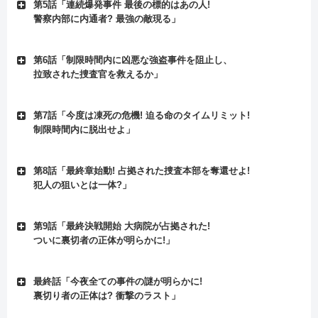
第5話「連続爆発事件 最後の標的はあの人!
警察内部に内通者? 最強の敵現る」
第6話「制限時間内に凶悪な強盗事件を阻止し、
拉致された捜査官を救えるか」
第7話「今度は凍死の危機! 迫る命のタイムリミット!
制限時間内に脱出せよ」
第8話「最終章始動! 占拠された捜査本部を奪還せよ!
犯人の狙いとは一体?」
第9話「最終決戦開始 大病院が占拠された!
ついに裏切者の正体が明らかに!」
最終話「今夜全ての事件の謎が明らかに!
裏切り者の正体は? 衝撃のラスト」