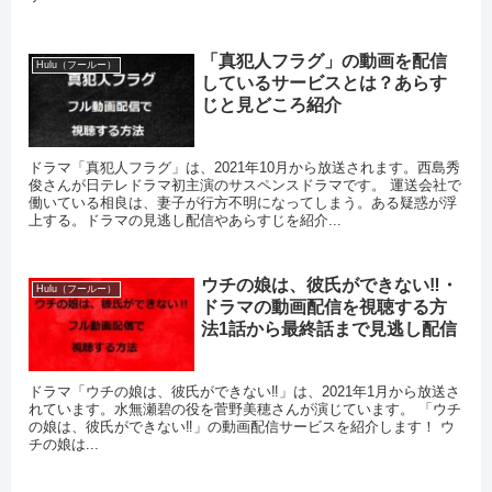
「真犯人フラグ」の動画を配信
Hulu（フールー）
しているサービスとは？あらす
じと見どころ紹介
ドラマ「真犯人フラグ」は、2021年10月から放送されます。西島秀
俊さんが日テレドラマ初主演のサスペンスドラマです。 運送会社で
働いている相良は、妻子が行方不明になってしまう。ある疑惑が浮
上する。ドラマの見逃し配信やあらすじを紹介...
ウチの娘は、彼氏ができない‼・
Hulu（フールー）
ドラマの動画配信を視聴する方
法1話から最終話まで見逃し配信
ドラマ「ウチの娘は、彼氏ができない‼」は、2021年1月から放送さ
れています。水無瀬碧の役を菅野美穂さんが演じています。 「ウチ
の娘は、彼氏ができない‼」の動画配信サービスを紹介します！ ウ
チの娘は...