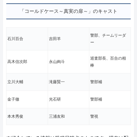
「コールドケース～真実の扉～」のキャスト
警部、チームリーダ
石川百合
吉田羊
ー
巡査部長、百合の相
高木信次郎
永山絢斗
棒
立川大輔
滝藤賢一
警部補
金子徹
光石研
警部補
本木秀俊
三浦友和
警視