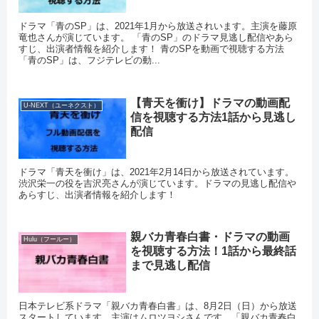
ドラマ「青のSP」は、2021年1月から放送されいます。主演を藤原
竜也さんが演じています。 「青のSP」のドラマ見逃し配信やあら
すじ、出演者情報を紹介します！ 青のSPを動画で視聴する方法
「青のSP」は、フジテレビの動...
【青天を衝け】ドラマの動画配
U-NEXT（ユーネクスト）
信を視聴する方法1話から見逃し
配信
ドラマ「青天を衝け」は、2021年2月14日から放送されています。
渋沢栄一の役を吉沢亮さんが演じています。ドラマの見逃し配信や
あらすじ、出演者情報を紹介します！
親バカ青春白書・ドラマの動画
Hulu（フールー）
を視聴する方法！1話から最終話
まで見逃し配信
日本テレビ系ドラマ「親バカ青春白書」は、8月2日（日）から放送
スタートしています。主演はムロツヨシさんです。「親バカ青春白