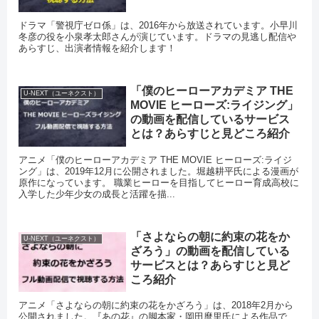
ドラマ「警視庁ゼロ係」は、2016年から放送されています。小早川
冬彦の役を小泉孝太郎さんが演じています。ドラマの見逃し配信や
あらすじ、出演者情報を紹介します！
「僕のヒーローアカデミア THE
U-NEXT（ユーネクスト）
MOVIE ヒーローズ:ライジング」
の動画を配信しているサービス
とは？あらすじと見どころ紹介
アニメ「僕のヒーローアカデミア THE MOVIE ヒーローズ:ライジ
ング」は、2019年12月に公開されました。堀越耕平氏による漫画が
原作になっています。 職業ヒーローを目指してヒーロー育成高校に
入学した少年少女の成長と活躍を描...
「さよならの朝に約束の花をか
U-NEXT（ユーネクスト）
ざろう」の動画を配信している
サービスとは？あらすじと見ど
ころ紹介
アニメ「さよならの朝に約束の花をかざろう」は、2018年2月から
公開されました。『あの花』の脚本家・岡田麿里氏による作品で