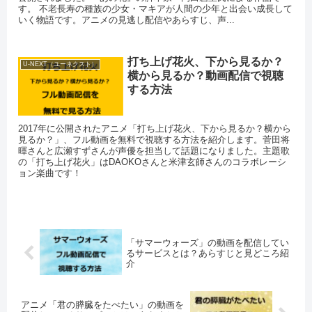
す。 不老長寿の種族の少女・マキアが人間の少年と出会い成長して
いく物語です。アニメの見逃し配信やあらすじ、声...
打ち上げ花火、下から見るか？
U-NEXT（ユーネクスト）
横から見るか？動画配信で視聴
する方法
2017年に公開されたアニメ「打ち上げ花火、下から見るか？横から
見るか？」、フル動画を無料で視聴する方法を紹介します。菅田将
暉さんと広瀬すずさんが声優を担当して話題になりました。主題歌
の「打ち上げ花火」はDAOKOさんと米津玄師さんのコラボレーシ
ョン楽曲です！
「サマーウォーズ」の動画を配信してい
るサービスとは？あらすじと見どころ紹
介
アニメ「君の膵臓をたべたい」の動画を