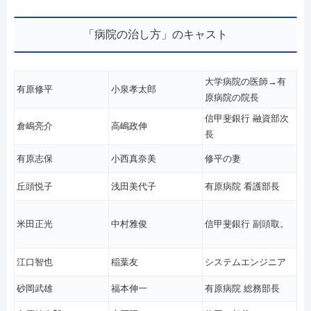
「病院の治し方」のキャスト
大学病院の医師→有
有原修平
小泉孝太郎
原病院の院長
信甲斐銀行 融資部次
倉嶋亮介
高嶋政伸
長
有原志保
小西真奈美
修平の妻
丘頭悦子
浅田美代子
有原病院 看護部長
米田正光
中村雅俊
信甲斐銀行 副頭取。
江口智也
稲葉友
システムエンジニア
砂岡武雄
福本伸一
有原病院 総務部長