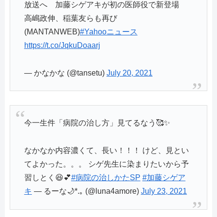
放送へ 加藤シゲアキが初の医師役で新登場
高嶋政伸、稲葉友らも再び
(MANTANWEB)
#Yahooニュース
https://t.co/JqkuDoaarj
— かなかな (@tansetu)
July 20, 2021
今一生件「病院の治し方」見てるなう🥰✨
なかなか内容濃くて、長い！！！ けど、見とい
てよかった。。。 シゲ先生に染まりたいから予
習しとく😆💕
#病院の治しかたSP
#加藤シゲア
キ
— るーな🌙*.｡ (@luna4amore)
July 23, 2021