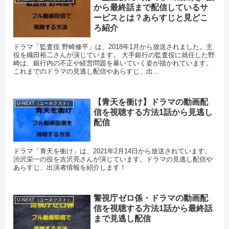
から最終話まで配信しているサ
ービスとは？あらすじと見どこ
ろ紹介
ドラマ「監査役 野崎修平」は、2018年1月から放送されました。主
役を織田裕二さんが演じています。 大手銀行の監査役に就任した野
崎は、銀行内の不正や経営問題を暴いていく姿が描かれています。
これまでのドラマの見逃し配信やあらすじ、出...
【青天を衝け】ドラマの動画配
U-NEXT（ユーネクスト）
信を視聴する方法1話から見逃し
配信
ドラマ「青天を衝け」は、2021年2月14日から放送されています。
渋沢栄一の役を吉沢亮さんが演じています。ドラマの見逃し配信や
あらすじ、出演者情報を紹介します！
警視庁ゼロ係・ドラマの動画配
U-NEXT（ユーネクスト）
信を視聴する方法1話から最終話
まで見逃し配信