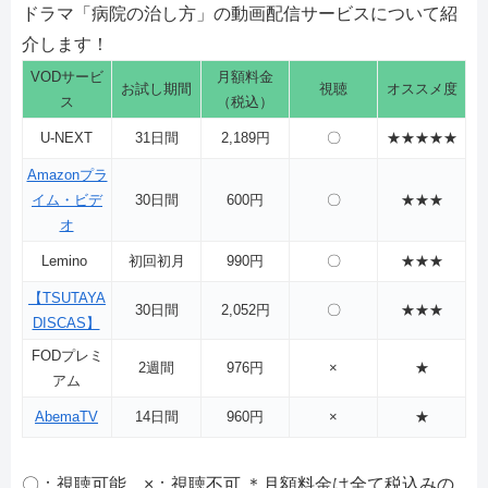
ドラマ「病院の治し方」の動画配信サービスについて紹
介します！
VODサービ
月額料金
お試し期間
視聴
オススメ度
ス
（税込）
U-NEXT
31日間
2,189円
〇
★★★★★
Amazonプラ
イム・ビデ
30日間
600円
〇
★★★
オ
Lemino
初回初月
990円
〇
★★★
【TSUTAYA
30日間
2,052円
〇
★★★
DISCAS】
FODプレミ
2週間
976円
×
★
アム
AbemaTV
14日間
960円
×
★
〇：視聴可能 ×：視聴不可 ＊月額料金は全て税込みの